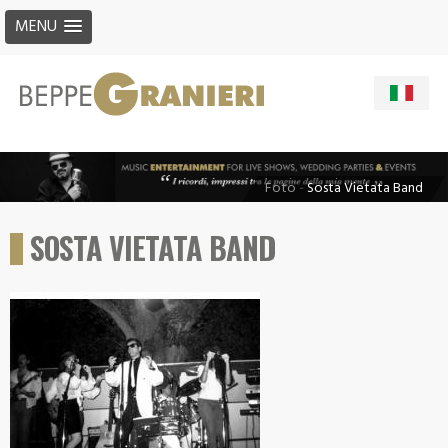
MENU
Foto
-
Sosta Vietata Band
SOSTA VIETATA BAND