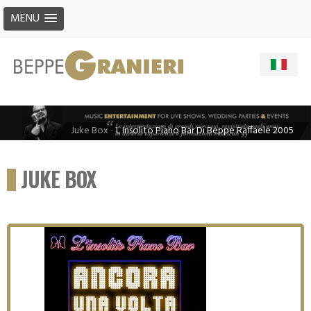
MENU
Juke Box
-
L Insolito Piano Bar Di Beppe Raffaele 2005
JUKE BOX